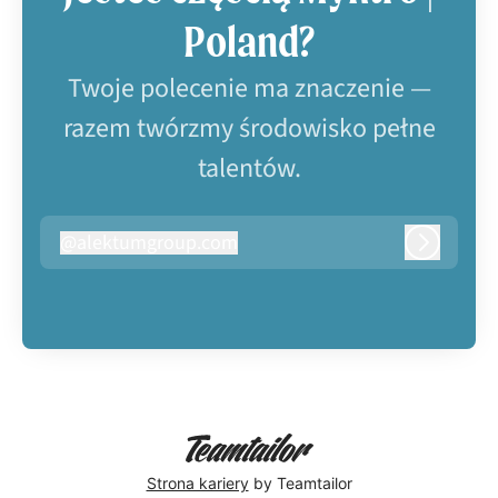
Poland?
Twoje polecenie ma znaczenie —
razem twórzmy środowisko pełne
talentów.
@
alektumgroup.com
alektumgroup.com
Zaloguj s
Strona kariery
by Teamtailor