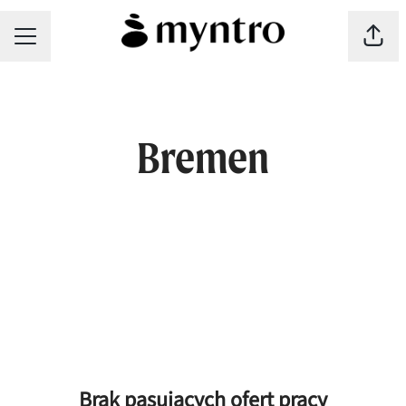
MENU KARIERY
Udost
Bremen
Brak pasujących ofert pracy