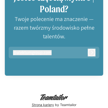
Poland?
Twoje polecenie ma znaczenie —
razem twórzmy środowisko pełne
talentów.
@
alektumgroup.com
alektumgroup.com
Zaloguj s
Strona kariery
by Teamtailor